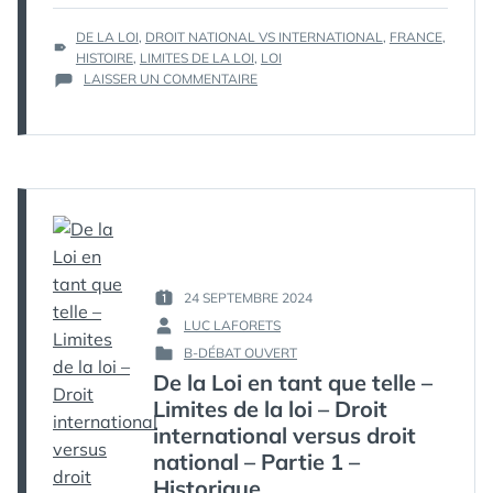
ÉTIQUETTES :
DE LA LOI
,
DROIT NATIONAL VS INTERNATIONAL
,
FRANCE
,
HISTOIRE
,
LIMITES DE LA LOI
,
LOI
SUR
LAISSER UN COMMENTAIRE
DE
LA
LOI
EN
TANT
QUE
TELLE
–
LIMITES
DE
24 SEPTEMBRE 2024
PUBLIÉ
LA
LUC LAFORETS
LE :
LOI
PAR :
–
B-DÉBAT OUVERT
PUBLIÉ
DROIT
De la Loi en tant que telle –
DANS
INTERNATIONAL
Limites de la loi – Droit
VERSUS
international versus droit
DROIT
NATIONAL
national – Partie 1 –
–
Historique