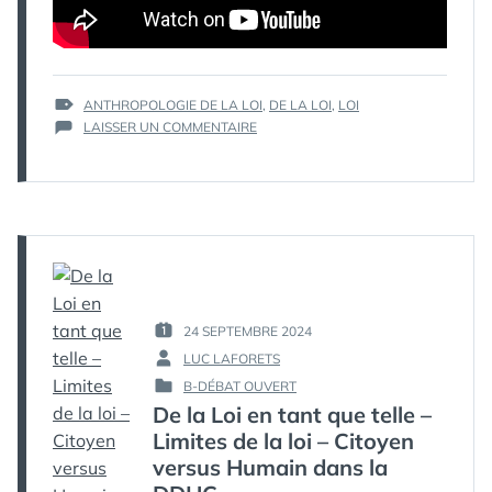
ÉTIQUETTES :
ANTHROPOLOGIE DE LA LOI
,
DE LA LOI
,
LOI
SUR
LAISSER UN COMMENTAIRE
DE
LA
LOI
EN
PRATIQUE
–
ANTHROPOLOGIE
DE
LA
24 SEPTEMBRE 2024
LOI
PUBLIÉ
(PARTIE
LUC LAFORETS
LE :
PAR :
7)
B-DÉBAT OUVERT
PUBLIÉ
–
De la Loi en tant que telle –
DANS
LA
Limites de la loi – Citoyen
CRISE
DE
versus Humain dans la
LA