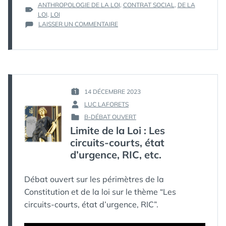
ÉTIQUETTES :
ANTHROPOLOGIE DE LA LOI
,
CONTRAT SOCIAL
,
DE LA
LOI
,
LOI
SUR
LAISSER UN COMMENTAIRE
DE
LA
LOI
EN
PRATIQUE
–
ANTHROPOLOGIE
14 DÉCEMBRE 2023
PUBLIÉ
DE
LUC LAFORETS
LE :
PAR :
LA
B-DÉBAT OUVERT
LOI
PUBLIÉ
Limite de la Loi : Les
(PARTIE
DANS
6)
circuits-courts, état
–
d’urgence, RIC, etc.
LE
CONTRAT
Débat ouvert sur les périmètres de la
Constitution et de la loi sur le thème “Les
circuits-courts, état d’urgence, RIC”.