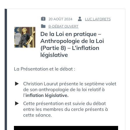
EN
PRATIQUE
–
ANTHROPOLOGIE
20 AOÛT 2024
LUC LAFORETS
PUBLIÉ
PAR :
DE
B-DÉBAT OUVERT
LE :
PUBLIÉ
LA
De la Loi en pratique –
DANS
LOI
Anthropologie de la Loi
(PARTIE
9)
(Partie 8) – L’inflation
–
législative
L’INSÉCURITÉ
JURIDIQUE,
VERS
La Présentation et le débat :
UN
DROIT
Christian Laurut présente le septième volet
DE
de son anthropologie de la loi relatif à
LA
l’
inflation législative.
LOI
Cette présentation est suivie du débat
entre les membres du cercle présents à
cette séance.