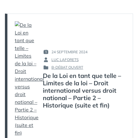
LOI
EN
TANT
QUE
TELLE
–
LIMITES
DE
LA
24 SEPTEMBRE 2024
LOI
PUBLIÉ
–
LUC LAFORETS
LE :
PAR :
DROIT
B-DÉBAT OUVERT
PUBLIÉ
INTERNATIONAL
De la Loi en tant que telle –
DANS
VERSUS
Limites de la loi – Droit
DROIT
NATIONAL
international versus droit
–
national – Partie 2 –
PARTIE
Historique (suite et fin)
3
–
JUSTICE
ET
DÉBAT