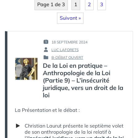
Page 1 de 3
1
2
3
Suivant »
18 SEPTEMBRE 2024
PUBLIÉ
LUC LAFORETS
LE :
PAR :
B-DÉBAT OUVERT
PUBLIÉ
De la Loi en pratique –
DANS
Anthropologie de la Loi
(Partie 9) – L’insécurité
juridique, vers un droit de la
loi
La Présentation et le débat :
Christian Laurut présente le septième volet
de son anthropologie de la loi relatif à