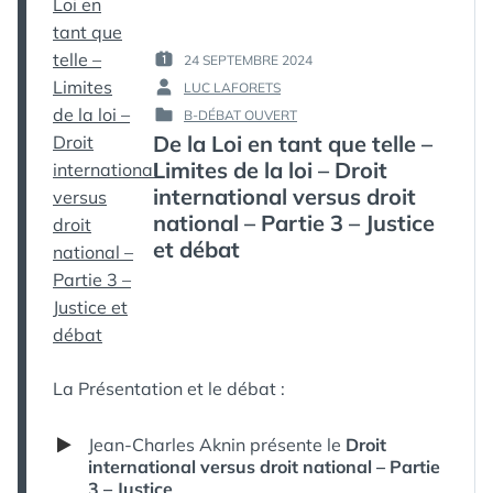
LIMITES
DE
LA
24 SEPTEMBRE 2024
PUBLIÉ
LOI
LUC LAFORETS
LE :
PAR :
–
B-DÉBAT OUVERT
CITOYEN
PUBLIÉ
De la Loi en tant que telle –
VERSUS
DANS
HUMAIN
Limites de la loi – Droit
international versus droit
national – Partie 3 – Justice
et débat
La Présentation et le débat :
Jean-Charles Aknin présente le
Droit
international versus droit national – Partie
3 – Justice