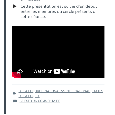
Cette présentation est suivie d’un débat
entre les membres du cercle présents à
cette séance.
ÉTIQUETTES :
DE LA LOI
,
DROIT NATIONAL VS INTERNATIONAL
,
LIMITES
DE LA LOI
,
LOI
SUR
LAISSER UN COMMENTAIRE
DE
LA