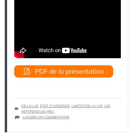
PDF de la présentation
ÉTIQUETTES :
DE LA LOI
,
ÉTAT D'URGENCE
,
LIMITES DE LA LOI
,
LOI
,
RÉFÉRENDUM (RIC)
SUR
LAISSER UN COMMENTAIRE
LIMITE
DE