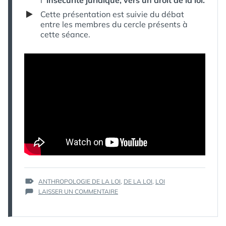
l’
‘insécurité juridique, vers un droit de la loi.
Cette présentation est suivie du débat
entre les membres du cercle présents à
cette séance.
ÉTIQUETTES :
ANTHROPOLOGIE DE LA LOI
,
DE LA LOI
,
LOI
SUR
LAISSER UN COMMENTAIRE
DE
LA
LOI