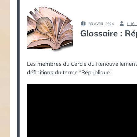
30 AVRIL 2024
LUC 
PUBLIÉ
PAR :
Glossaire : R
LE :
Les membres du Cercle du Renouvellement C
définitions du terme “République”.