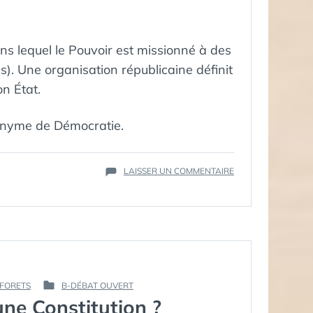
ns lequel le Pouvoir est missionné à des
). Une organisation républicaine définit
n État.
onyme de Démocratie.
SUR
LAISSER UN COMMENTAIRE
GLOSSAIRE
:
RÉPUBLIQUE
FORETS
B-DÉBAT OUVERT
PUBLIÉ
une Constitution ?
DANS