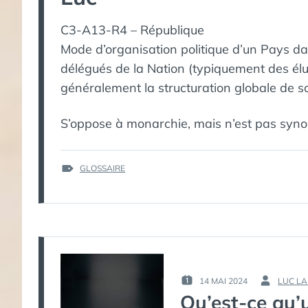
C3-A13-R4 – République
Mode d’organisation politique d’un Pays da
délégués de la Nation (typiquement des élus
généralement la structuration globale de so
S’oppose à monarchie, mais n’est pas syn
ÉTIQUETTES :
GLOSSAIRE
14 MAI 2024
LUC LA
PUBLIÉ
PAR :
Qu’est-ce qu’
LE :