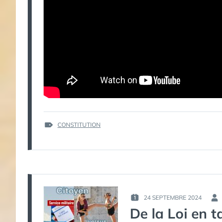
ÉTIQUETTES :
CONSTITUTION
24 SEPTEMBRE 2024
PUBLIÉ
PAR 
De la Loi en t
LE :