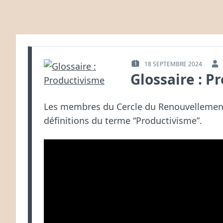
18 SEPTEMBRE 2024
PUBLIÉ
PAR :
Glossaire : P
LE :
Les membres du Cercle du Renouvellement
définitions du terme “Productivisme”.