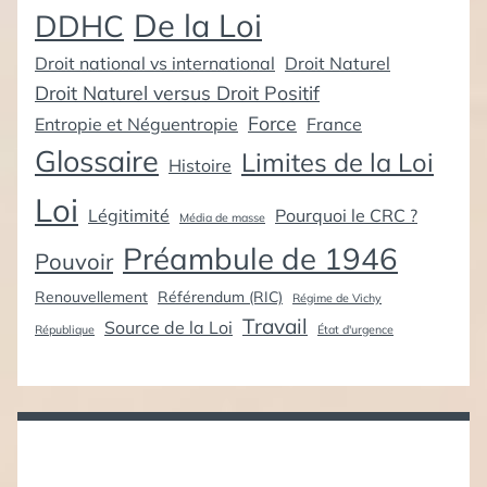
De la Loi
DDHC
Droit national vs international
Droit Naturel
Droit Naturel versus Droit Positif
Force
Entropie et Néguentropie
France
Glossaire
Limites de la Loi
Histoire
Loi
Légitimité
Pourquoi le CRC ?
Média de masse
Préambule de 1946
Pouvoir
Renouvellement
Référendum (RIC)
Régime de Vichy
Travail
Source de la Loi
République
État d'urgence