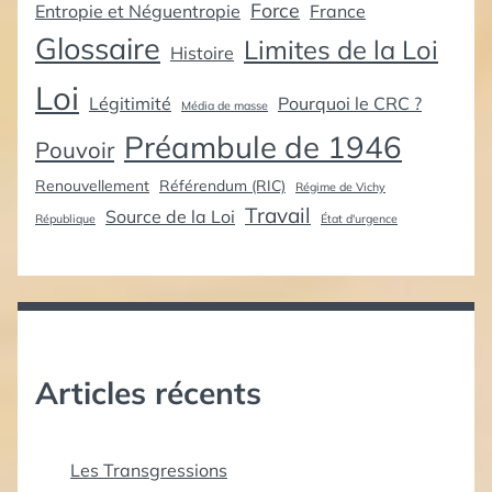
Force
Entropie et Néguentropie
France
Glossaire
Limites de la Loi
Histoire
Loi
Légitimité
Pourquoi le CRC ?
Média de masse
Préambule de 1946
Pouvoir
Renouvellement
Référendum (RIC)
Régime de Vichy
Travail
Source de la Loi
République
État d'urgence
Articles récents
Les Transgressions