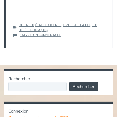
ÉTIQUETTES :
DE LA LOI
,
ÉTAT D'URGENCE
,
LIMITES DE LA LOI
,
LOI
,
RÉFÉRENDUM (RIC)
SUR
LAISSER UN COMMENTAIRE
LIMITE
DE
LA
LOI
:
LES
CIRCUITS-
COURTS,
Rechercher
ÉTAT
D’URGENCE,
Rechercher
RIC,
ETC.
Connexion