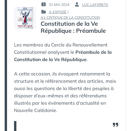
31 MAI 2024
LUC LAFORETS
PUBLIÉ
PAR :
A-EXPOSÉ
|
LE :
PUBLIÉ
A1-CRITIQUE DE LA CONSTITUTION
Constitution de la Ve
DANS
République : Préambule
Les membres du Cercle du Renouvellement
Constitutionnel analysent le
Préambule de la
Constitution de la Ve République
.
A cette occasion, ils évoquent notamment la
structure et le référencement des articles, mais
aussi les questions de la liberté des peuples à
disposer d’eux-mêmes et des référendums
illustrés par les événements d’actualité en
Nouvelle Calédonie.