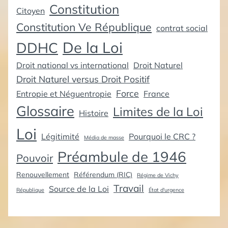
Constitution
Citoyen
Constitution Ve République
contrat social
De la Loi
DDHC
Droit national vs international
Droit Naturel
Droit Naturel versus Droit Positif
Force
Entropie et Néguentropie
France
Glossaire
Limites de la Loi
Histoire
Loi
Légitimité
Pourquoi le CRC ?
Média de masse
Préambule de 1946
Pouvoir
Renouvellement
Référendum (RIC)
Régime de Vichy
Travail
Source de la Loi
République
État d'urgence