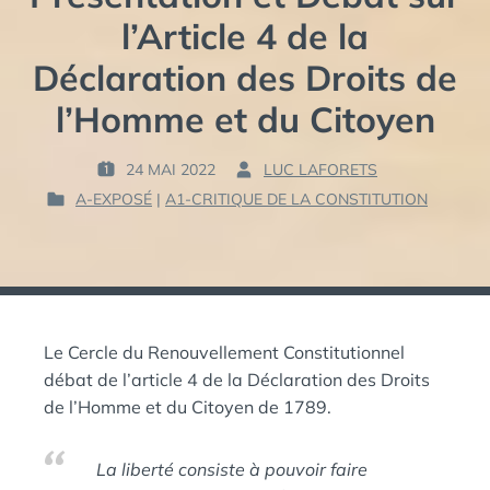
l’Article 4 de la
Déclaration des Droits de
l’Homme et du Citoyen
24 MAI 2022
LUC LAFORETS
P
P
A-EXPOSÉ
|
A1-CRITIQUE DE LA CONSTITUTION
U
A
P
B
R
U
L
B
I
:
L
É
I
L
É
E
Le Cercle du Renouvellement Constitutionnel
D
A
débat de l’article 4 de la Déclaration des Droits
:
N
de l’Homme et du Citoyen de 1789.
S
La liberté consiste à pouvoir faire