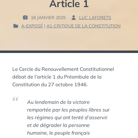
Article 1
18 JANVIER 2025
LUC LAFORETS
P
P
A-EXPOSÉ
|
A1-CRITIQUE DE LA CONSTITUTION
U
A
P
B
R
U
L
B
I
:
L
É
I
L
É
E
Le Cercle du Renouvellement Constitutionnel
D
A
débat de l’article 1 du Préambule de la
:
N
Constitution du 27 octobre 1946.
S
Au lendemain de la victoire
remportée par les peuples libres sur
les régimes qui ont tenté d’asservir
et de dégrader la personne
humaine, le peuple français