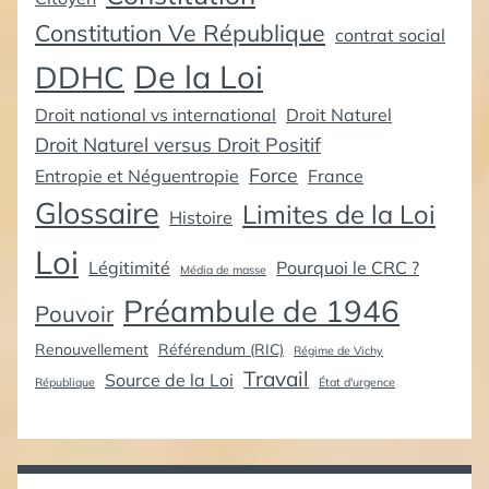
Constitution Ve République
contrat social
De la Loi
DDHC
Droit national vs international
Droit Naturel
Droit Naturel versus Droit Positif
Force
Entropie et Néguentropie
France
Glossaire
Limites de la Loi
Histoire
Loi
Légitimité
Pourquoi le CRC ?
Média de masse
Préambule de 1946
Pouvoir
Renouvellement
Référendum (RIC)
Régime de Vichy
Travail
Source de la Loi
République
État d'urgence