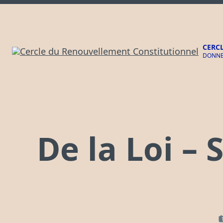
Aller
au
contenu
CERC
DONNER
De la Loi –