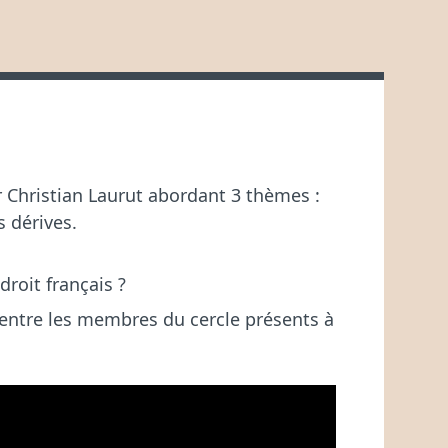
P
P
A
U
R
B
L
:
I
É
D
A
N
r Christian Laurut abordant 3 thèmes :
S
s dérives.
 droit français ?
 entre les membres du cercle présents à