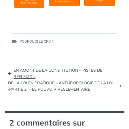
de nos travaux
CRC
motivations
ÉTIQUETTES :
POURQUOI LE CRC ?
Navigation
EN AMONT DE LA CONSTITUTION – PISTES DE
de
RÉFLEXION
DE LA LOI EN PRATIQUE – ANTHROPOLOGIE DE LA LOI
l’article
(PARTIE 2) – LE POUVOIR RÉGLEMENTAIRE
2 commentaires sur