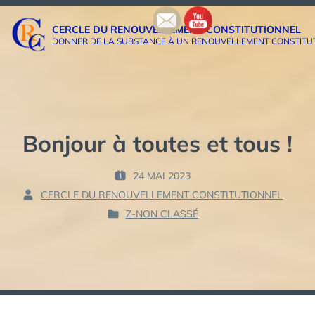
Aller
au
CERCLE DU RENOUVELLEMENT CONSTITUTIONNEL
contenu
DONNER DE LA SUBSTANCE À UN RENOUVELLEMENT CONSTITUTIO
Bonjour à toutes et tous !
24 MAI 2023
P
CERCLE DU RENOUVELLEMENT CONSTITUTIONNEL
U
P
B
Z-NON CLASSÉ
A
P
L
R
U
I
B
É
:
L
L
I
E
É
D