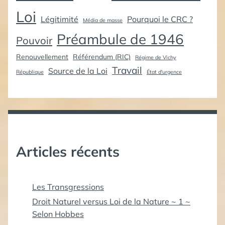
Loi
Légitimité
Pourquoi le CRC ?
Média de masse
Préambule de 1946
Pouvoir
Renouvellement
Référendum (RIC)
Régime de Vichy
Travail
Source de la Loi
République
État d'urgence
Articles récents
Les Transgressions
Droit Naturel versus Loi de la Nature ~ 1 ~
Selon Hobbes