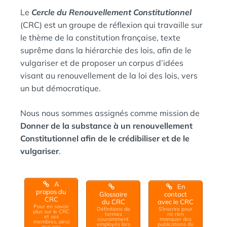
:
A
Le
Cercle du Renouvellement Constitutionnel
N
(CRC) est un groupe de réflexion qui travaille sur
S
le thème de la constitution française, texte
suprême dans la hiérarchie des lois, afin de le
vulgariser et de proposer un corpus d’idées
visant au renouvellement de la loi des lois, vers
un but démocratique.
Nous nous sommes assignés comme mission de
Donner de la substance à un renouvellement
Constitutionnel afin de le crédibiliser et de le
vulgariser
.
A
En
propos du
Glossaire
contact
CRC
du CRC
avec le CRC
Pour en savoir
Définitions de
S'inscrire pour
plus sur le CRC
termes
ne rien
et ses
couramment
manquer des
membres, ainsi
employés lors
publications du
que nos