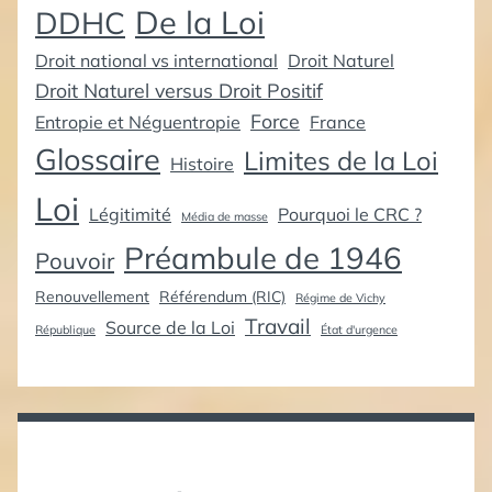
De la Loi
DDHC
Droit national vs international
Droit Naturel
Droit Naturel versus Droit Positif
Force
Entropie et Néguentropie
France
Glossaire
Limites de la Loi
Histoire
Loi
Légitimité
Pourquoi le CRC ?
Média de masse
Préambule de 1946
Pouvoir
Renouvellement
Référendum (RIC)
Régime de Vichy
Travail
Source de la Loi
République
État d'urgence