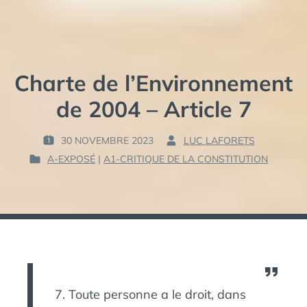
Charte de l’Environnement
de 2004 – Article 7
30 NOVEMBRE 2023
LUC LAFORETS
P
P
A-EXPOSÉ
|
A1-CRITIQUE DE LA CONSTITUTION
U
A
P
B
R
U
L
B
I
:
L
É
I
L
É
E
D
A
:
N
7. Toute personne a le droit, dans
S