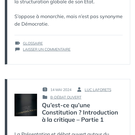
la structuration globale de son État.
S’oppose à monarchie, mais n’est pas synonyme
de Démocratie.
ÉTIQUETTES :
GLOSSAIRE
SUR
LAISSER UN COMMENTAIRE
GLOSSAIRE
:
RÉPUBLIQUE
14 MAI 2024
LUC LAFORETS
PUBLIÉ
PAR :
B-DÉBAT OUVERT
LE :
PUBLIÉ
Qu’est-ce qu’une
DANS
Constitution ? Introduction
à la critique – Partie 1
La Présentation et débat ouvert autour du