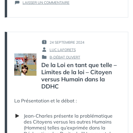
SUR
LAISSER UN COMMENTAIRE
QU’EST-
CE
QU’UNE
CONSTITUTION
?
INTRODUCTION
À
24 SEPTEMBRE 2024
PUBLIÉ
LA
LUC LAFORETS
LE :
PAR :
CRITIQUE
B-DÉBAT OUVERT
–
PUBLIÉ
De la Loi en tant que telle –
PARTIE
DANS
1
Limites de la loi – Citoyen
versus Humain dans la
DDHC
La Présentation et le débat :
Jean-Charles présente la problématique
des Citoyens versus les autres Humains
(Hommes) telles qu’exprimée dans la