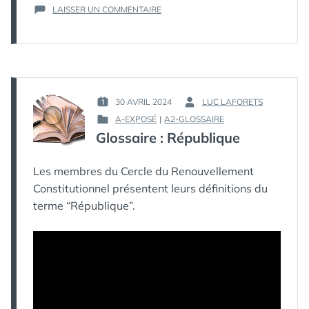
SUR
LAISSER UN COMMENTAIRE
CONTENU
D’UNE
CONSTITUTION
:
RESPONSABILITÉ
PÉNALE
ET
30 AVRIL 2024
LUC LAFORETS
PUBLIÉ
PAR :
RESPONSABILITÉ
A-EXPOSÉ
|
A2-GLOSSAIRE
LE :
PUBLIÉ
POLITIQUE
Glossaire : République
DANS
Les membres du Cercle du Renouvellement
Constitutionnel présentent leurs définitions du
terme “République”.