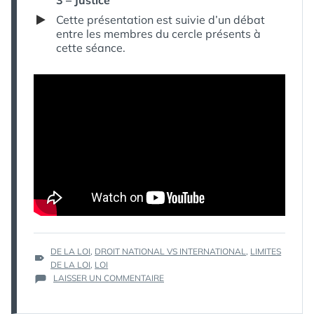
Cette présentation est suivie d’un débat
entre les membres du cercle présents à
cette séance.
ÉTIQUETTES :
DE LA LOI
,
DROIT NATIONAL VS INTERNATIONAL
,
LIMITES
DE LA LOI
,
LOI
SUR
LAISSER UN COMMENTAIRE
DE
LA