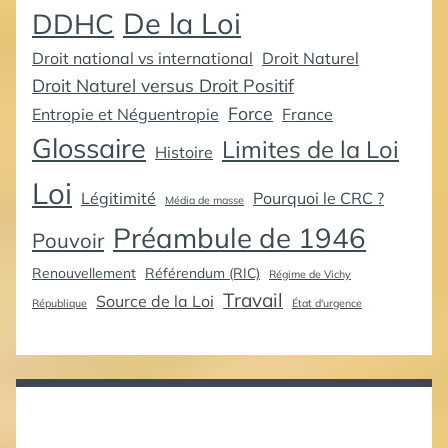
De la Loi
DDHC
Droit national vs international
Droit Naturel
Droit Naturel versus Droit Positif
Force
Entropie et Néguentropie
France
Glossaire
Limites de la Loi
Histoire
Loi
Légitimité
Pourquoi le CRC ?
Média de masse
Préambule de 1946
Pouvoir
Renouvellement
Référendum (RIC)
Régime de Vichy
Travail
Source de la Loi
République
État d'urgence