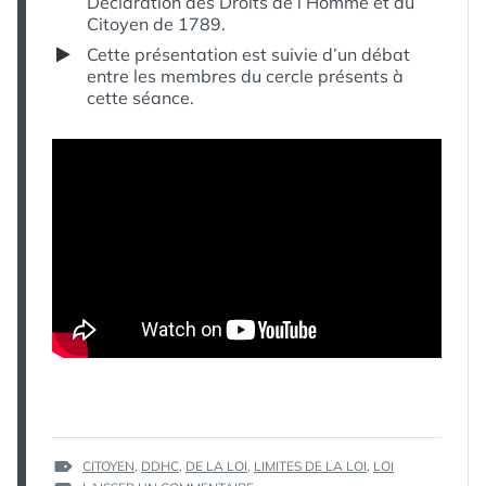
Déclaration des Droits de l’Homme et du
Citoyen de 1789.
Cette présentation est suivie d’un débat
entre les membres du cercle présents à
cette séance.
ÉTIQUETTES :
CITOYEN
,
DDHC
,
DE LA LOI
,
LIMITES DE LA LOI
,
LOI