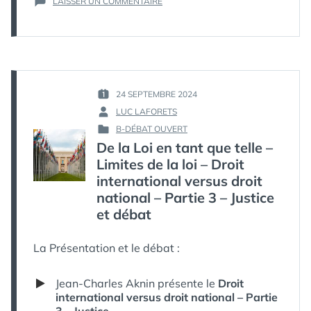
SUR
LAISSER UN COMMENTAIRE
DE
LA
LOI
EN
TANT
QUE
TELLE
24 SEPTEMBRE 2024
PUBLIÉ
–
LUC LAFORETS
LE :
PAR :
LIMITES
B-DÉBAT OUVERT
DE
PUBLIÉ
De la Loi en tant que telle –
LA
DANS
LOI
Limites de la loi – Droit
–
international versus droit
CITOYEN
national – Partie 3 – Justice
VERSUS
et débat
HUMAIN
La Présentation et le débat :
Jean-Charles Aknin présente le
Droit
international versus droit national – Partie
3 – Justice