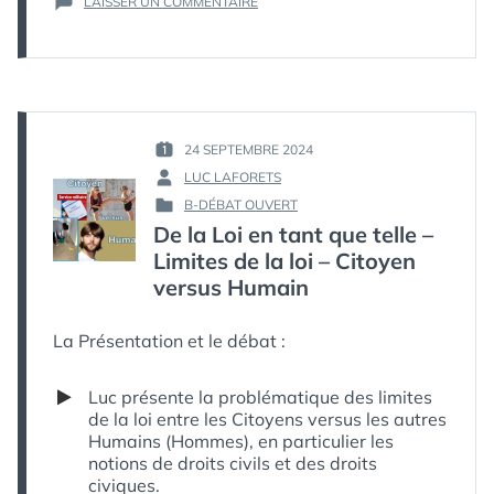
SUR
LAISSER UN COMMENTAIRE
DE
LA
LOI
EN
TANT
QUE
TELLE
24 SEPTEMBRE 2024
PUBLIÉ
–
LUC LAFORETS
LE :
PAR :
LIMITES
B-DÉBAT OUVERT
DE
PUBLIÉ
De la Loi en tant que telle –
LA
DANS
LOI
Limites de la loi – Citoyen
–
versus Humain
CITOYEN
VERSUS
HUMAIN
La Présentation et le débat :
DANS
LA
Luc présente la problématique des limites
DDHC
de la loi entre les Citoyens versus les autres
Humains (Hommes), en particulier les
notions de droits civils et des droits
civiques.