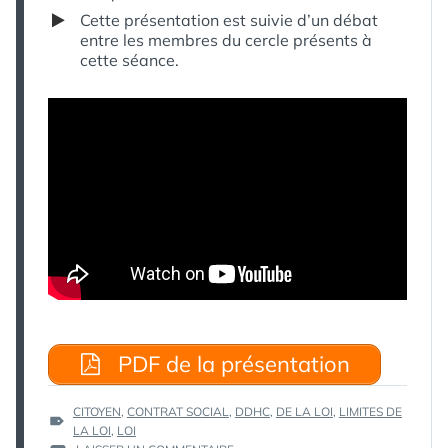
Cette présentation est suivie d’un débat
entre les membres du cercle présents à
cette séance.
PDF de la présentation
ÉTIQUETTES :
CITOYEN
,
CONTRAT SOCIAL
,
DDHC
,
DE LA LOI
,
LIMITES DE
LA LOI
,
LOI