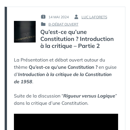
RÉPUBLIQUE
:
PRÉAMBULE
14 MAI 2024
LUC LAFORETS
PUBLIÉ
PAR :
B-DÉBAT OUVERT
LE :
PUBLIÉ
Qu’est-ce qu’une
DANS
Constitution ? Introduction
à la critique – Partie 2
La Présentation et débat ouvert autour du
thème
Qu’est-ce qu’une Constitution ?
en guise
d’
Introduction à la critique de la Constitution
de 1958
.
Suite de la discussion “
Rigueur versus Logique
”
dans la critique d’une Constitution.