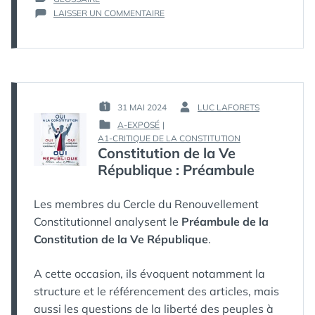
SUR
LAISSER UN COMMENTAIRE
GLOSSAIRE
:
CAPITALISME
31 MAI 2024
LUC LAFORETS
PUBLIÉ
PAR :
A-EXPOSÉ
|
LE :
PUBLIÉ
A1-CRITIQUE DE LA CONSTITUTION
Constitution de la Ve
DANS
République : Préambule
Les membres du Cercle du Renouvellement
Constitutionnel analysent le
Préambule de la
Constitution de la Ve République
.
A cette occasion, ils évoquent notamment la
structure et le référencement des articles, mais
aussi les questions de la liberté des peuples à