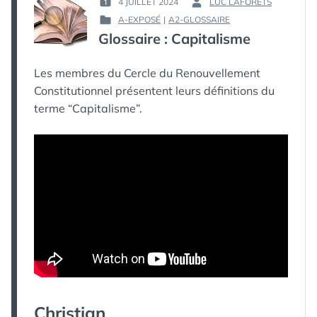
4 JUILLET 2024
LUC LAFORETS
PUBLIÉ
PAR :
A-EXPOSÉ
|
A2-GLOSSAIRE
LE :
PUBLIÉ
Glossaire : Capitalisme
DANS
Les membres du Cercle du Renouvellement
Constitutionnel présentent leurs définitions du
terme “Capitalisme”.
Christian