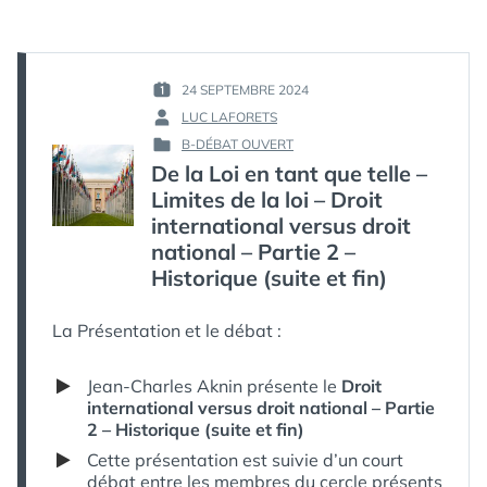
LOI
EN
TANT
QUE
TELLE
24 SEPTEMBRE 2024
PUBLIÉ
–
LUC LAFORETS
LE :
PAR :
LIMITES
B-DÉBAT OUVERT
DE
PUBLIÉ
De la Loi en tant que telle –
LA
DANS
LOI
Limites de la loi – Droit
–
international versus droit
DROIT
national – Partie 2 –
INTERNATIONAL
Historique (suite et fin)
VERSUS
DROIT
NATIONAL
La Présentation et le débat :
–
PARTIE
3
Jean-Charles Aknin présente le
Droit
–
international versus droit national – Partie
JUSTICE
2 – Historique (suite et fin)
ET
Cette présentation est suivie d’un court
DÉBAT
débat entre les membres du cercle présents